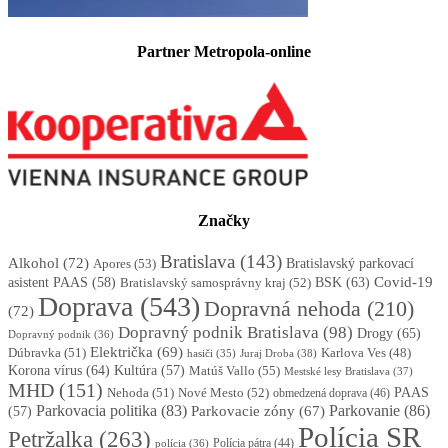
Partner Metropola-online
Značky
Bratislava
(143)
Alkohol
(72)
Apores
(53)
Bratislavský parkovací
BSK
(63)
Covid-19
asistent PAAS
(58)
Bratislavský samosprávny kraj
(52)
Doprava
(543)
Dopravná nehoda
(210)
(72)
Dopravný podnik Bratislava
(98)
Drogy
(65)
Dopravný podnik
(36)
Električka
(69)
Dúbravka
(51)
Karlova Ves
(48)
Juraj Droba
(38)
hasiči
(35)
Korona vírus
(64)
Kultúra
(57)
Matúš Vallo
(55)
Mestské lesy Bratislava
(37)
MHD
(151)
Nehoda
(51)
Nové Mesto
(52)
PAAS
obmedzená doprava
(46)
Parkovacia politika
(83)
Parkovanie
(86)
Parkovacie zóny
(67)
(57)
Polícia SR
Petržalka
(263)
Polícia pátra
(44)
polícia
(36)