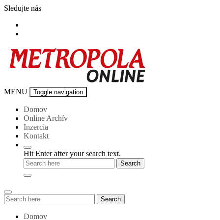
Skip
Sledujte nás
to
content
Metropola-
MENU
Toggle navigation
online
Domov
Online Archív
Inzercia
Kontakt
Hit Enter after your search text.
Search
Search
for:
Domov