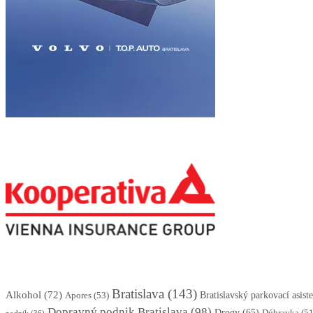
Bratislava
(143)
Alkohol
(72)
Apores
(53)
Bratislavský parkovací asis
Dopravný podnik Bratislava
(98)
Drogy
(65)
Dúbravka
(51
podnik
(36)