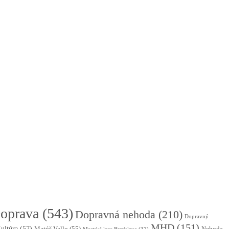
oprava
(543)
Dopravná nehoda
(210)
Dopravný
MHD
(151)
ultúra
(57)
Matúš Vallo
(55)
Nehoda
Mestské lesy Bratislava
(37)