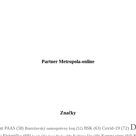
Partner Metropola-online
Značky
D
BSK
(63)
Covid-19
(72)
tent PAAS
(58)
Bratislavský samosprávny kraj
(52)
Električka
(69)
Korona vírus
(64)
)
K
Karlova Ves
(48)
Juraj Droba
(38)