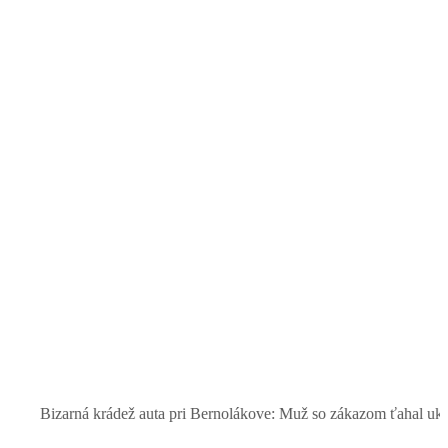
izarná krádež auta pri Bernolákove: Muž so zákazom ťahal ukradnutý 