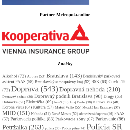
Partner Metropola-online
Značky
Bratislava
(143)
Alkohol
(72)
Apores
(53)
Bratislavský parkovací
BSK
(63)
Covid-19
asistent PAAS
(58)
Bratislavský samosprávny kraj
(52)
Doprava
(543)
Dopravná nehoda
(210)
(72)
Dopravný podnik Bratislava
(98)
Drogy
(65)
Dopravný podnik
(36)
Električka
(69)
Dúbravka
(51)
Karlova Ves
(48)
Juraj Droba
(38)
hasiči
(35)
Korona vírus
(64)
Kultúra
(57)
Matúš Vallo
(55)
Mestské lesy Bratislava
(37)
MHD
(151)
Nehoda
(51)
Nové Mesto
(52)
PAAS
obmedzená doprava
(46)
Parkovacia politika
(83)
Parkovanie
(86)
Parkovacie zóny
(67)
(57)
Polícia SR
Petržalka
(263)
Polícia pátra
(44)
polícia
(36)