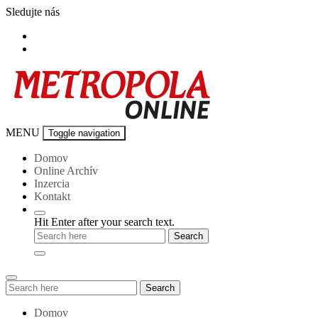
Skip
Sledujte nás
to
content
Metropola-
MENU
Toggle navigation
online
Domov
Online Archív
Inzercia
Kontakt
Hit Enter after your search text.
Search
Search
for:
Domov