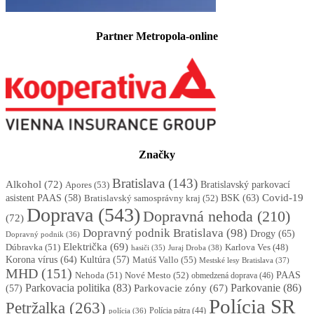
Partner Metropola-online
Značky
Bratislava
(143)
Alkohol
(72)
Apores
(53)
Bratislavský parkovací
BSK
(63)
Covid-19
asistent PAAS
(58)
Bratislavský samosprávny kraj
(52)
Doprava
(543)
Dopravná nehoda
(210)
(72)
Dopravný podnik Bratislava
(98)
Drogy
(65)
Dopravný podnik
(36)
Električka
(69)
Dúbravka
(51)
Karlova Ves
(48)
Juraj Droba
(38)
hasiči
(35)
Korona vírus
(64)
Kultúra
(57)
Matúš Vallo
(55)
Mestské lesy Bratislava
(37)
MHD
(151)
Nehoda
(51)
Nové Mesto
(52)
PAAS
obmedzená doprava
(46)
Parkovacia politika
(83)
Parkovanie
(86)
Parkovacie zóny
(67)
(57)
Polícia SR
Petržalka
(263)
Polícia pátra
(44)
polícia
(36)