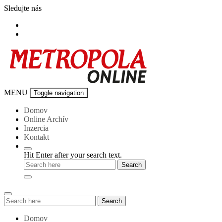
Skip
Sledujte nás
to
content
Metropola-
MENU
Toggle navigation
online
Domov
Online Archív
Inzercia
Kontakt
Hit Enter after your search text.
Search
Search
for:
Domov