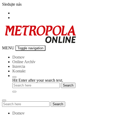
Skip
Sledujte nás
to
content
Metropola-
MENU
Toggle navigation
online
Domov
Online Archív
Inzercia
Kontakt
Hit Enter after your search text.
Search
Search
for:
Domov