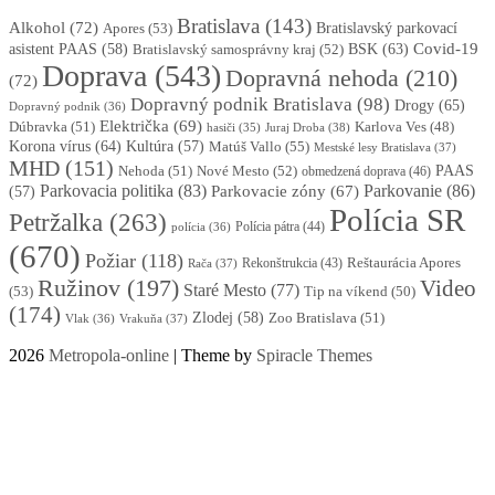
Bratislava
(143)
Alkohol
(72)
Apores
(53)
Bratislavský parkovací
BSK
(63)
Covid-19
asistent PAAS
(58)
Bratislavský samosprávny kraj
(52)
Doprava
(543)
Dopravná nehoda
(210)
(72)
Dopravný podnik Bratislava
(98)
Drogy
(65)
Dopravný podnik
(36)
Električka
(69)
Dúbravka
(51)
Karlova Ves
(48)
Juraj Droba
(38)
hasiči
(35)
Korona vírus
(64)
Kultúra
(57)
Matúš Vallo
(55)
Mestské lesy Bratislava
(37)
MHD
(151)
Nehoda
(51)
Nové Mesto
(52)
PAAS
obmedzená doprava
(46)
Parkovacia politika
(83)
Parkovanie
(86)
Parkovacie zóny
(67)
(57)
Polícia SR
Petržalka
(263)
Polícia pátra
(44)
polícia
(36)
(670)
Požiar
(118)
Reštaurácia Apores
Rekonštrukcia
(43)
Rača
(37)
Ružinov
(197)
Video
Staré Mesto
(77)
(53)
Tip na víkend
(50)
(174)
Zlodej
(58)
Zoo Bratislava
(51)
Vlak
(36)
Vrakuňa
(37)
2026
Metropola-online
| Theme by
Spiracle Themes