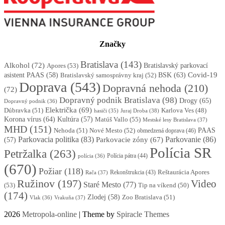
Značky
Bratislava
(143)
Alkohol
(72)
Apores
(53)
Bratislavský parkovací
BSK
(63)
Covid-19
asistent PAAS
(58)
Bratislavský samosprávny kraj
(52)
Doprava
(543)
Dopravná nehoda
(210)
(72)
Dopravný podnik Bratislava
(98)
Drogy
(65)
Dopravný podnik
(36)
Električka
(69)
Dúbravka
(51)
Karlova Ves
(48)
Juraj Droba
(38)
hasiči
(35)
Korona vírus
(64)
Kultúra
(57)
Matúš Vallo
(55)
Mestské lesy Bratislava
(37)
MHD
(151)
Nehoda
(51)
Nové Mesto
(52)
PAAS
obmedzená doprava
(46)
Parkovacia politika
(83)
Parkovanie
(86)
Parkovacie zóny
(67)
(57)
Polícia SR
Petržalka
(263)
Polícia pátra
(44)
polícia
(36)
(670)
Požiar
(118)
Reštaurácia Apores
Rekonštrukcia
(43)
Rača
(37)
Ružinov
(197)
Video
Staré Mesto
(77)
(53)
Tip na víkend
(50)
(174)
Zlodej
(58)
Zoo Bratislava
(51)
Vlak
(36)
Vrakuňa
(37)
2026
Metropola-online
| Theme by
Spiracle Themes