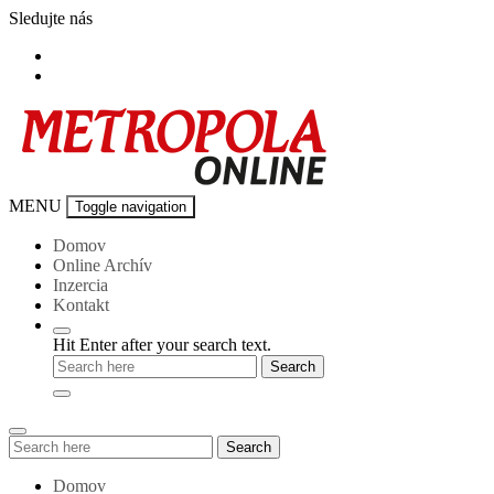
Skip
Sledujte nás
to
content
Metropola-
MENU
Toggle navigation
online
Domov
Online Archív
Inzercia
Kontakt
Hit Enter after your search text.
Search
Search
for:
Domov