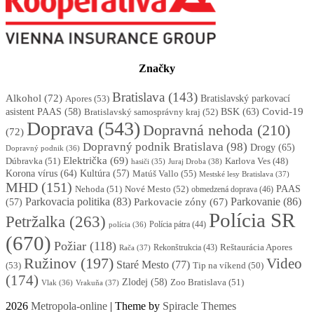
Značky
Bratislava
(143)
Alkohol
(72)
Apores
(53)
Bratislavský parkovací
BSK
(63)
Covid-19
asistent PAAS
(58)
Bratislavský samosprávny kraj
(52)
Doprava
(543)
Dopravná nehoda
(210)
(72)
Dopravný podnik Bratislava
(98)
Drogy
(65)
Dopravný podnik
(36)
Električka
(69)
Dúbravka
(51)
Karlova Ves
(48)
Juraj Droba
(38)
hasiči
(35)
Korona vírus
(64)
Kultúra
(57)
Matúš Vallo
(55)
Mestské lesy Bratislava
(37)
MHD
(151)
Nehoda
(51)
Nové Mesto
(52)
PAAS
obmedzená doprava
(46)
Parkovacia politika
(83)
Parkovanie
(86)
Parkovacie zóny
(67)
(57)
Polícia SR
Petržalka
(263)
Polícia pátra
(44)
polícia
(36)
(670)
Požiar
(118)
Reštaurácia Apores
Rekonštrukcia
(43)
Rača
(37)
Ružinov
(197)
Video
Staré Mesto
(77)
(53)
Tip na víkend
(50)
(174)
Zlodej
(58)
Zoo Bratislava
(51)
Vlak
(36)
Vrakuňa
(37)
2026
Metropola-online
| Theme by
Spiracle Themes