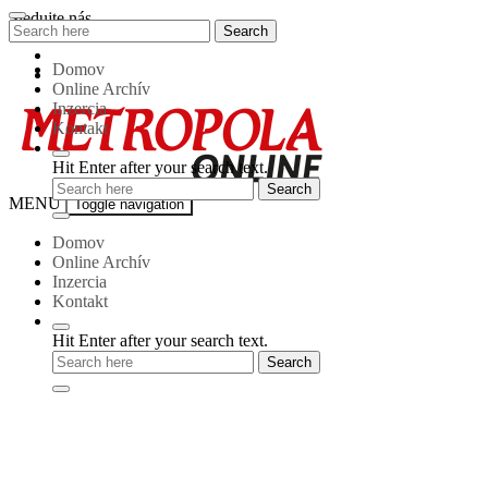
Skip
Sledujte nás
Search
Search
to
for:
content
Domov
Online Archív
Inzercia
Kontakt
Hit Enter after your search text.
Metropola-
MENU
Toggle navigation
online
Domov
Online Archív
Inzercia
Kontakt
Hit Enter after your search text.