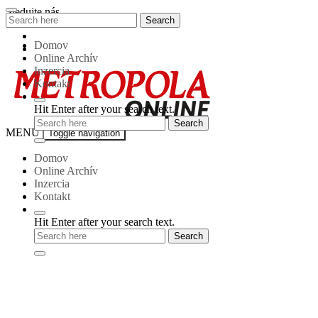
Skip
Sledujte nás
Search
Search
to
for:
content
Domov
Online Archív
Inzercia
Kontakt
Hit Enter after your search text.
Metropola-
MENU
Toggle navigation
online
Domov
Online Archív
Inzercia
Kontakt
Hit Enter after your search text.