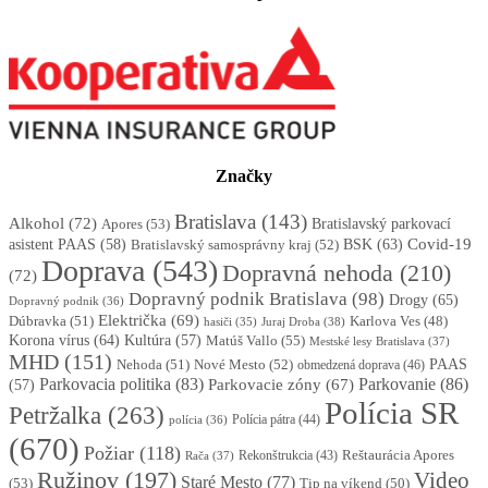
Značky
Bratislava
(143)
Alkohol
(72)
Apores
(53)
Bratislavský parkovací
BSK
(63)
Covid-19
asistent PAAS
(58)
Bratislavský samosprávny kraj
(52)
Doprava
(543)
Dopravná nehoda
(210)
(72)
Dopravný podnik Bratislava
(98)
Drogy
(65)
Dopravný podnik
(36)
Električka
(69)
Dúbravka
(51)
Karlova Ves
(48)
Juraj Droba
(38)
hasiči
(35)
Korona vírus
(64)
Kultúra
(57)
Matúš Vallo
(55)
Mestské lesy Bratislava
(37)
MHD
(151)
Nehoda
(51)
Nové Mesto
(52)
PAAS
obmedzená doprava
(46)
Parkovacia politika
(83)
Parkovanie
(86)
Parkovacie zóny
(67)
(57)
Polícia SR
Petržalka
(263)
Polícia pátra
(44)
polícia
(36)
(670)
Požiar
(118)
Reštaurácia Apores
Rekonštrukcia
(43)
Rača
(37)
Ružinov
(197)
Video
Staré Mesto
(77)
(53)
Tip na víkend
(50)