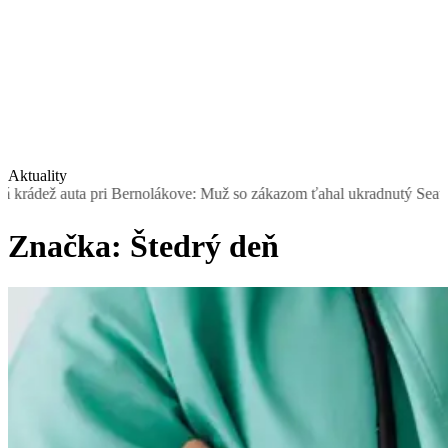
Aktuality
Bernolákove: Muž so zákazom ťahal ukradnutý Seat, šoféroval ho muž
Značka:
Štedrý deň