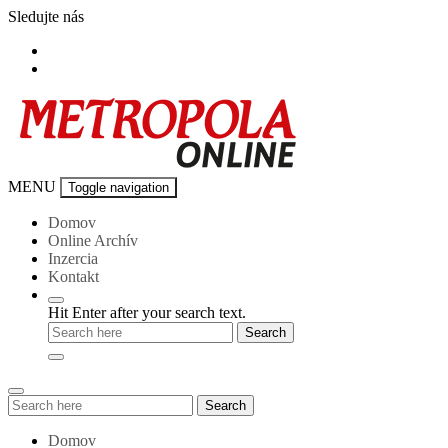
Skip
Sledujte nás
to
content
Metropola-
MENU
Toggle navigation
online
Domov
Online Archív
Inzercia
Kontakt
Hit Enter after your search text.
Search
Search
for:
Domov