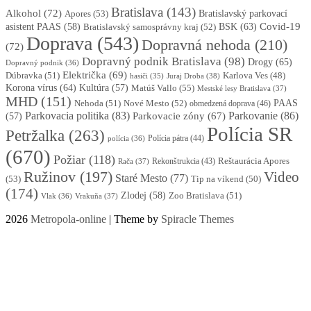
Bratislava
(143)
Alkohol
(72)
Apores
(53)
Bratislavský parkovací
BSK
(63)
Covid-19
asistent PAAS
(58)
Bratislavský samosprávny kraj
(52)
Doprava
(543)
Dopravná nehoda
(210)
(72)
Dopravný podnik Bratislava
(98)
Drogy
(65)
Dopravný podnik
(36)
Električka
(69)
Dúbravka
(51)
Karlova Ves
(48)
Juraj Droba
(38)
hasiči
(35)
Korona vírus
(64)
Kultúra
(57)
Matúš Vallo
(55)
Mestské lesy Bratislava
(37)
MHD
(151)
Nehoda
(51)
Nové Mesto
(52)
PAAS
obmedzená doprava
(46)
Parkovacia politika
(83)
Parkovanie
(86)
Parkovacie zóny
(67)
(57)
Polícia SR
Petržalka
(263)
Polícia pátra
(44)
polícia
(36)
(670)
Požiar
(118)
Reštaurácia Apores
Rekonštrukcia
(43)
Rača
(37)
Ružinov
(197)
Video
Staré Mesto
(77)
(53)
Tip na víkend
(50)
(174)
Zlodej
(58)
Zoo Bratislava
(51)
Vlak
(36)
Vrakuňa
(37)
2026
Metropola-online
| Theme by
Spiracle Themes