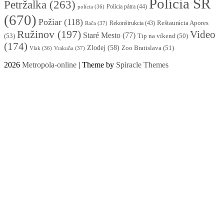
Polícia SR
Petržalka
(263)
Polícia pátra
(44)
polícia
(36)
(670)
Požiar
(118)
Reštaurácia Apores
Rekonštrukcia
(43)
Rača
(37)
Ružinov
(197)
Video
Staré Mesto
(77)
(53)
Tip na víkend
(50)
(174)
Zlodej
(58)
Zoo Bratislava
(51)
Vlak
(36)
Vrakuňa
(37)
2026
Metropola-online
| Theme by
Spiracle Themes