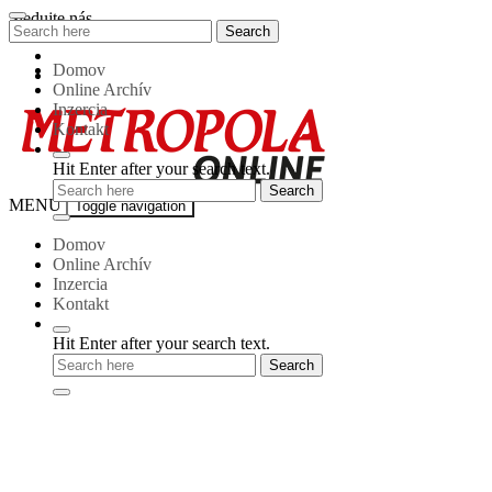
Skip
Sledujte nás
Search
Search
to
for:
content
Domov
Online Archív
Inzercia
Kontakt
Hit Enter after your search text.
Metropola-
MENU
Toggle navigation
online
Domov
Online Archív
Inzercia
Kontakt
Hit Enter after your search text.