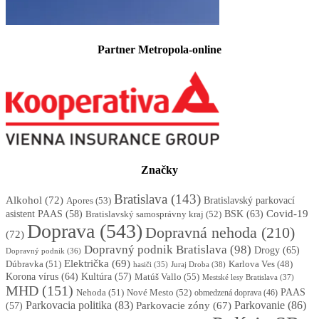
Partner Metropola-online
Značky
Bratislava
(143)
Alkohol
(72)
Apores
(53)
Bratislavský parkovací
BSK
(63)
Covid-19
asistent PAAS
(58)
Bratislavský samosprávny kraj
(52)
Doprava
(543)
Dopravná nehoda
(210)
(72)
Dopravný podnik Bratislava
(98)
Drogy
(65)
Dopravný podnik
(36)
Električka
(69)
Dúbravka
(51)
Karlova Ves
(48)
Juraj Droba
(38)
hasiči
(35)
Korona vírus
(64)
Kultúra
(57)
Matúš Vallo
(55)
Mestské lesy Bratislava
(37)
MHD
(151)
Nehoda
(51)
Nové Mesto
(52)
PAAS
obmedzená doprava
(46)
Parkovacia politika
(83)
Parkovanie
(86)
Parkovacie zóny
(67)
(57)