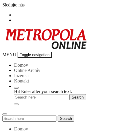
Skip
Sledujte nás
to
content
Metropola-
MENU
Toggle navigation
online
Domov
Online Archív
Inzercia
Kontakt
Hit Enter after your search text.
Search
Search
for:
Domov