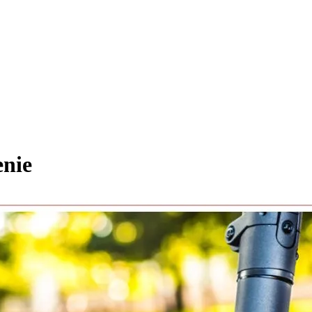
Mimo
enie