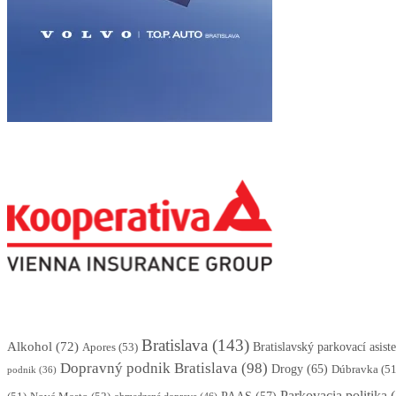
Bratislava
(143)
Alkohol
(72)
Apores
(53)
Bratislavský parkovací asis
Dopravný podnik Bratislava
(98)
Drogy
(65)
Dúbravka
(51
podnik
(36)
Parkovacia politika
(