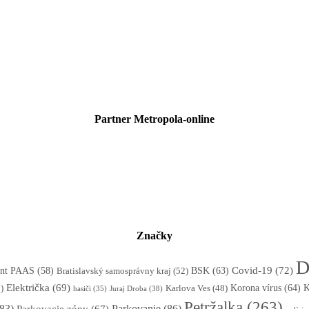
Partner Metropola-online
Značky
D
BSK
(63)
Covid-19
(72)
tent PAAS
(58)
Bratislavský samosprávny kraj
(52)
Električka
(69)
Korona vírus
(64)
)
K
Karlova Ves
(48)
Juraj Droba
(38)
hasiči
(35)
Petržalka
(263)
83)
Parkovanie
(86)
Parkovacie zóny
(67)