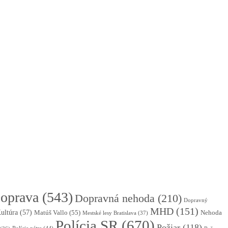
oprava
(543)
Dopravná nehoda
(210)
Dopravný
MHD
(151)
ultúra
(57)
Matúš Vallo
(55)
Nehoda
Mestské lesy Bratislava
(37)
Polícia SR
(670)
Požiar
(118)