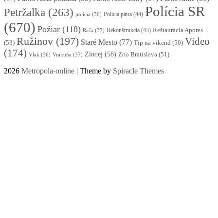
Polícia SR
Petržalka
(263)
Polícia pátra
(44)
polícia
(36)
(670)
Požiar
(118)
Reštaurácia Apores
Rekonštrukcia
(43)
Rača
(37)
Ružinov
(197)
Video
Staré Mesto
(77)
(53)
Tip na víkend
(50)
(174)
Zlodej
(58)
Zoo Bratislava
(51)
Vlak
(36)
Vrakuňa
(37)
2026
Metropola-online
| Theme by
Spiracle Themes