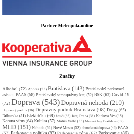
Partner Metropola-online
Značky
Bratislava
(143)
Alkohol
(72)
Apores
(53)
Bratislavský parkovací
BSK
(63)
Covid-19
asistent PAAS
(58)
Bratislavský samosprávny kraj
(52)
Doprava
(543)
Dopravná nehoda
(210)
(72)
Dopravný podnik Bratislava
(98)
Drogy
(65)
Dopravný podnik
(36)
Električka
(69)
Dúbravka
(51)
Karlova Ves
(48)
Juraj Droba
(38)
hasiči
(35)
Korona vírus
(64)
Kultúra
(57)
Matúš Vallo
(55)
Mestské lesy Bratislava
(37)
MHD
(151)
Nehoda
(51)
Nové Mesto
(52)
PAAS
obmedzená doprava
(46)
Parkovacia politika
(83)
Parkovanie
(86)
Parkovacie zóny
(67)
(57)