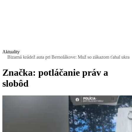
Aktuality
izarná krádež auta pri Bernolákove: Muž so zákazom ťahal ukradnutý 
Značka:
potláčanie práv a
slobôd