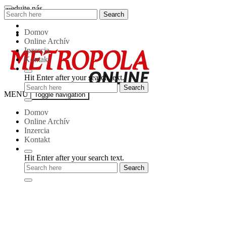
Skip
Sledujte nás
Search
Search
to
for:
content
Domov
Online Archív
Inzercia
Kontakt
Hit Enter after your search text.
Metropola-
MENU
Toggle navigation
online
Domov
Online Archív
Inzercia
Kontakt
Hit Enter after your search text.