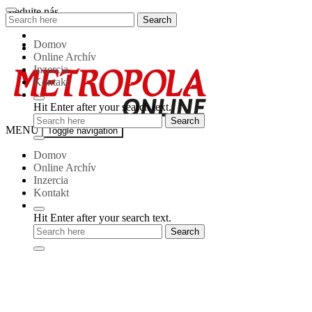
Skip
Sledujte nás
Search
Search
to
for:
content
Domov
Online Archív
Inzercia
Kontakt
Hit Enter after your search text.
Metropola-
MENU
Toggle navigation
online
Domov
Online Archív
Inzercia
Kontakt
Hit Enter after your search text.