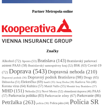
Partner Metropola-online
Značky
Bratislava
(143)
Alkohol
(72)
Apores
(53)
Bratislavský parkovací
BSK
(63)
Covid-19
asistent PAAS
(58)
Bratislavský samosprávny kraj
(52)
Doprava
(543)
Dopravná nehoda
(210)
(72)
Dopravný podnik Bratislava
(98)
Drogy
(65)
Dopravný podnik
(36)
Električka
(69)
Dúbravka
(51)
Karlova Ves
(48)
Juraj Droba
(38)
hasiči
(35)
Korona vírus
(64)
Kultúra
(57)
Matúš Vallo
(55)
Mestské lesy Bratislava
(37)
MHD
(151)
Nehoda
(51)
Nové Mesto
(52)
PAAS
obmedzená doprava
(46)
Parkovacia politika
(83)
Parkovanie
(86)
Parkovacie zóny
(67)
(57)
Polícia SR
Petržalka
(263)
Polícia pátra
(44)
polícia
(36)