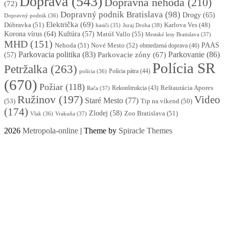
Doprava
(543)
Dopravná nehoda
(210)
(72)
Dopravný podnik Bratislava
(98)
Drogy
(65)
Dopravný podnik
(36)
Električka
(69)
Dúbravka
(51)
Karlova Ves
(48)
Juraj Droba
(38)
hasiči
(35)
Korona vírus
(64)
Kultúra
(57)
Matúš Vallo
(55)
Mestské lesy Bratislava
(37)
MHD
(151)
Nehoda
(51)
Nové Mesto
(52)
PAAS
obmedzená doprava
(46)
Parkovacia politika
(83)
Parkovanie
(86)
Parkovacie zóny
(67)
(57)
Polícia SR
Petržalka
(263)
Polícia pátra
(44)
polícia
(36)
(670)
Požiar
(118)
Reštaurácia Apores
Rekonštrukcia
(43)
Rača
(37)
Ružinov
(197)
Video
Staré Mesto
(77)
(53)
Tip na víkend
(50)
(174)
Zlodej
(58)
Zoo Bratislava
(51)
Vlak
(36)
Vrakuňa
(37)
2026
Metropola-online
| Theme by
Spiracle Themes