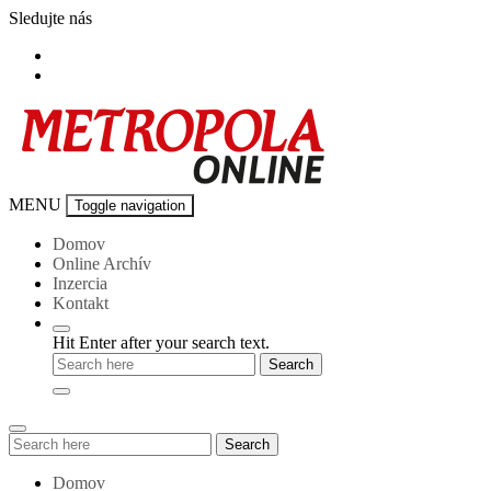
Skip
Sledujte nás
to
content
Metropola-
MENU
Toggle navigation
online
Domov
Online Archív
Inzercia
Kontakt
Hit Enter after your search text.
Search
Search
for:
Domov