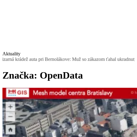
Aktuality
dež auta pri Bernolákove: Muž so zákazom ťahal ukradnutý Seat, šofé
Značka:
OpenData