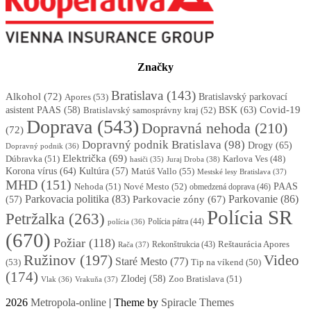
Značky
Bratislava
(143)
Alkohol
(72)
Apores
(53)
Bratislavský parkovací
BSK
(63)
Covid-19
asistent PAAS
(58)
Bratislavský samosprávny kraj
(52)
Doprava
(543)
Dopravná nehoda
(210)
(72)
Dopravný podnik Bratislava
(98)
Drogy
(65)
Dopravný podnik
(36)
Električka
(69)
Dúbravka
(51)
Karlova Ves
(48)
Juraj Droba
(38)
hasiči
(35)
Korona vírus
(64)
Kultúra
(57)
Matúš Vallo
(55)
Mestské lesy Bratislava
(37)
MHD
(151)
Nehoda
(51)
Nové Mesto
(52)
PAAS
obmedzená doprava
(46)
Parkovacia politika
(83)
Parkovanie
(86)
Parkovacie zóny
(67)
(57)
Polícia SR
Petržalka
(263)
Polícia pátra
(44)
polícia
(36)
(670)
Požiar
(118)
Reštaurácia Apores
Rekonštrukcia
(43)
Rača
(37)
Ružinov
(197)
Video
Staré Mesto
(77)
(53)
Tip na víkend
(50)
(174)
Zlodej
(58)
Zoo Bratislava
(51)
Vlak
(36)
Vrakuňa
(37)
2026
Metropola-online
| Theme by
Spiracle Themes