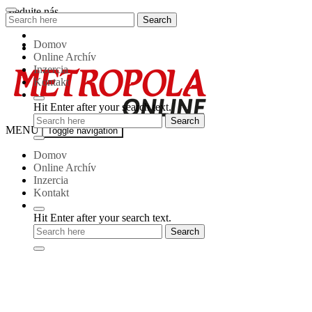
Skip
Sledujte nás
Search
Search
to
for:
content
Domov
Online Archív
Inzercia
Kontakt
Hit Enter after your search text.
Metropola-
MENU
Toggle navigation
online
Domov
Online Archív
Inzercia
Kontakt
Hit Enter after your search text.