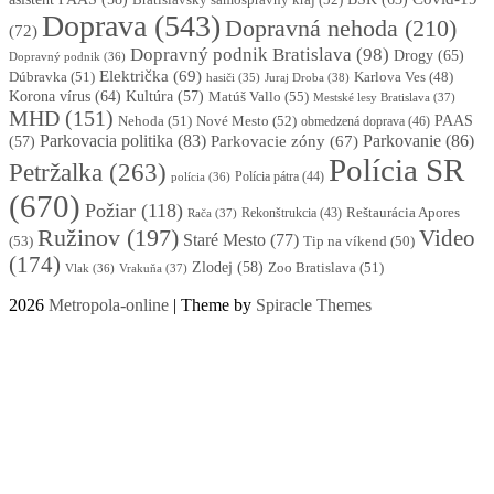
Doprava
(543)
Dopravná nehoda
(210)
(72)
Dopravný podnik Bratislava
(98)
Drogy
(65)
Dopravný podnik
(36)
Električka
(69)
Dúbravka
(51)
Karlova Ves
(48)
Juraj Droba
(38)
hasiči
(35)
Korona vírus
(64)
Kultúra
(57)
Matúš Vallo
(55)
Mestské lesy Bratislava
(37)
MHD
(151)
Nehoda
(51)
Nové Mesto
(52)
PAAS
obmedzená doprava
(46)
Parkovacia politika
(83)
Parkovanie
(86)
Parkovacie zóny
(67)
(57)
Polícia SR
Petržalka
(263)
Polícia pátra
(44)
polícia
(36)
(670)
Požiar
(118)
Reštaurácia Apores
Rekonštrukcia
(43)
Rača
(37)
Ružinov
(197)
Video
Staré Mesto
(77)
(53)
Tip na víkend
(50)
(174)
Zlodej
(58)
Zoo Bratislava
(51)
Vlak
(36)
Vrakuňa
(37)
2026
Metropola-online
| Theme by
Spiracle Themes