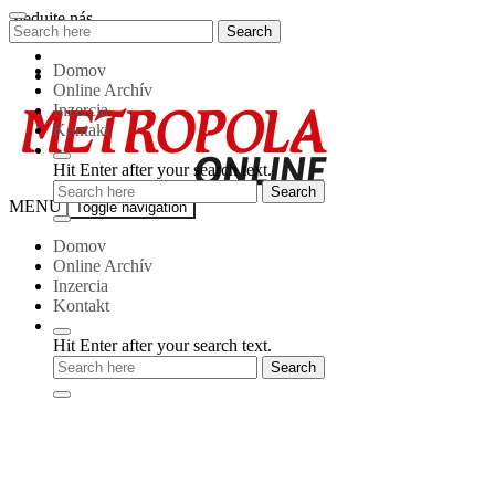
Skip
Sledujte nás
Search
Search
to
for:
content
Domov
Online Archív
Inzercia
Kontakt
Hit Enter after your search text.
Metropola-
MENU
Toggle navigation
online
Domov
Online Archív
Inzercia
Kontakt
Hit Enter after your search text.