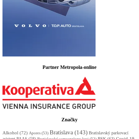
Partner Metropola-online
Značky
Bratislava
(143)
Alkohol
(72)
Apores
(53)
Bratislavský parkovací
BSK
(63)
Covid-19
asistent PAAS
(58)
Bratislavský samosprávny kraj
(52)