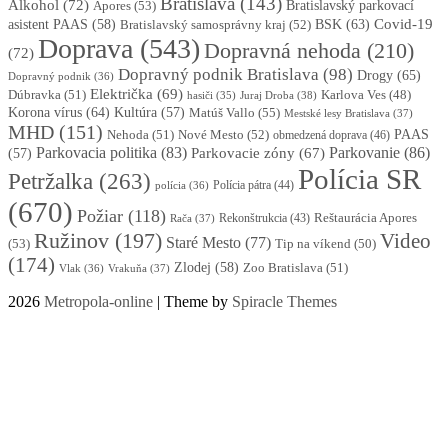
Bratislava
(143)
Alkohol
(72)
Apores
(53)
Bratislavský parkovací
BSK
(63)
Covid-19
asistent PAAS
(58)
Bratislavský samosprávny kraj
(52)
Doprava
(543)
Dopravná nehoda
(210)
(72)
Dopravný podnik Bratislava
(98)
Drogy
(65)
Dopravný podnik
(36)
Električka
(69)
Dúbravka
(51)
Karlova Ves
(48)
Juraj Droba
(38)
hasiči
(35)
Korona vírus
(64)
Kultúra
(57)
Matúš Vallo
(55)
Mestské lesy Bratislava
(37)
MHD
(151)
Nehoda
(51)
Nové Mesto
(52)
PAAS
obmedzená doprava
(46)
Parkovacia politika
(83)
Parkovanie
(86)
Parkovacie zóny
(67)
(57)
Polícia SR
Petržalka
(263)
Polícia pátra
(44)
polícia
(36)
(670)
Požiar
(118)
Reštaurácia Apores
Rekonštrukcia
(43)
Rača
(37)
Ružinov
(197)
Video
Staré Mesto
(77)
(53)
Tip na víkend
(50)
(174)
Zlodej
(58)
Zoo Bratislava
(51)
Vlak
(36)
Vrakuňa
(37)
2026
Metropola-online
| Theme by
Spiracle Themes