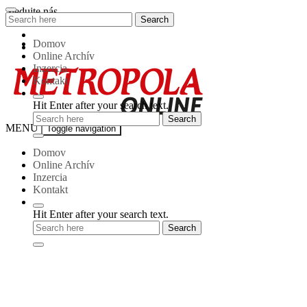
Skip
Sledujte nás
Search
Search
to
for:
content
Domov
Online Archív
Inzercia
Kontakt
Hit Enter after your search text.
Metropola-
MENU
Toggle navigation
online
Domov
Online Archív
Inzercia
Kontakt
Hit Enter after your search text.