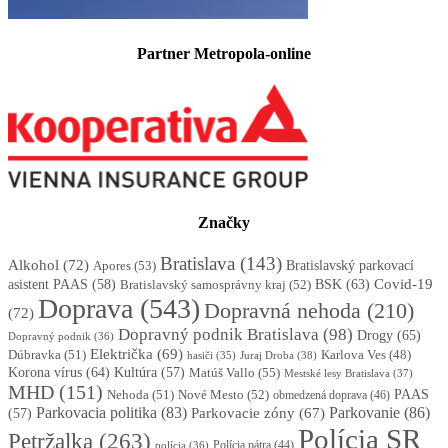
Partner Metropola-online
Značky
Bratislava
(143)
Alkohol
(72)
Apores
(53)
Bratislavský parkovací
BSK
(63)
Covid-19
asistent PAAS
(58)
Bratislavský samosprávny kraj
(52)
Doprava
(543)
Dopravná nehoda
(210)
(72)
Dopravný podnik Bratislava
(98)
Drogy
(65)
Dopravný podnik
(36)
Električka
(69)
Dúbravka
(51)
Karlova Ves
(48)
Juraj Droba
(38)
hasiči
(35)
Korona vírus
(64)
Kultúra
(57)
Matúš Vallo
(55)
Mestské lesy Bratislava
(37)
MHD
(151)
Nehoda
(51)
Nové Mesto
(52)
PAAS
obmedzená doprava
(46)
Parkovacia politika
(83)
Parkovanie
(86)
Parkovacie zóny
(67)
(57)
Polícia SR
Petržalka
(263)
Polícia pátra
(44)
polícia
(36)