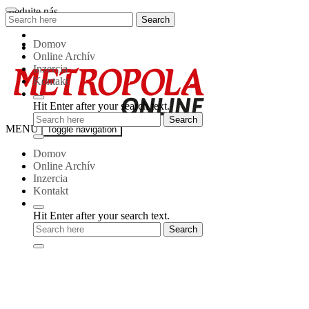
Skip
Sledujte nás
Search
Search
to
for:
content
Domov
Online Archív
Inzercia
Kontakt
Hit Enter after your search text.
Metropola-
MENU
Toggle navigation
online
Domov
Online Archív
Inzercia
Kontakt
Hit Enter after your search text.