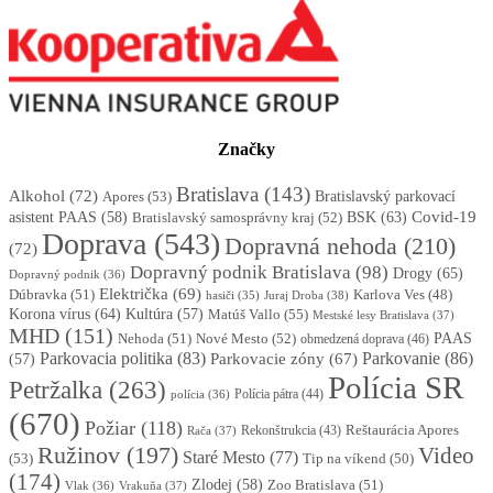
Značky
Bratislava
(143)
Alkohol
(72)
Apores
(53)
Bratislavský parkovací
BSK
(63)
Covid-19
asistent PAAS
(58)
Bratislavský samosprávny kraj
(52)
Doprava
(543)
Dopravná nehoda
(210)
(72)
Dopravný podnik Bratislava
(98)
Drogy
(65)
Dopravný podnik
(36)
Električka
(69)
Dúbravka
(51)
Karlova Ves
(48)
Juraj Droba
(38)
hasiči
(35)
Korona vírus
(64)
Kultúra
(57)
Matúš Vallo
(55)
Mestské lesy Bratislava
(37)
MHD
(151)
Nehoda
(51)
Nové Mesto
(52)
PAAS
obmedzená doprava
(46)
Parkovacia politika
(83)
Parkovanie
(86)
Parkovacie zóny
(67)
(57)
Polícia SR
Petržalka
(263)
Polícia pátra
(44)
polícia
(36)
(670)
Požiar
(118)
Reštaurácia Apores
Rekonštrukcia
(43)
Rača
(37)
Ružinov
(197)
Video
Staré Mesto
(77)
(53)
Tip na víkend
(50)
(174)
Zlodej
(58)
Zoo Bratislava
(51)
Vlak
(36)
Vrakuňa
(37)