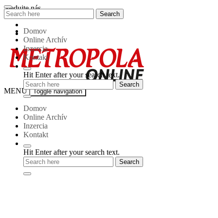
Skip
Sledujte nás
Search
Search
to
for:
content
Domov
Online Archív
Inzercia
Kontakt
Hit Enter after your search text.
Metropola-
MENU
Toggle navigation
online
Domov
Online Archív
Inzercia
Kontakt
Hit Enter after your search text.