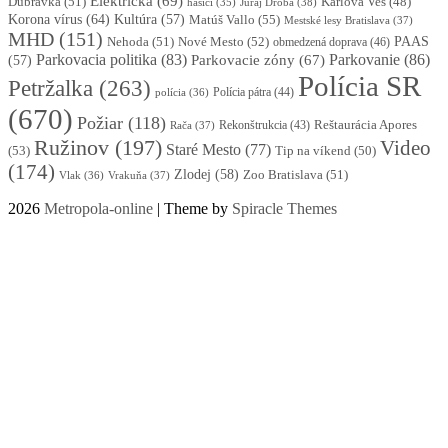
Električka
(69)
Dúbravka
(51)
Karlova Ves
(48)
Juraj Droba
(38)
hasiči
(35)
Korona vírus
(64)
Kultúra
(57)
Matúš Vallo
(55)
Mestské lesy Bratislava
(37)
MHD
(151)
Nehoda
(51)
Nové Mesto
(52)
PAAS
obmedzená doprava
(46)
Parkovacia politika
(83)
Parkovanie
(86)
Parkovacie zóny
(67)
(57)
Polícia SR
Petržalka
(263)
Polícia pátra
(44)
polícia
(36)
(670)
Požiar
(118)
Reštaurácia Apores
Rekonštrukcia
(43)
Rača
(37)
Ružinov
(197)
Video
Staré Mesto
(77)
(53)
Tip na víkend
(50)
(174)
Zlodej
(58)
Zoo Bratislava
(51)
Vlak
(36)
Vrakuňa
(37)
2026
Metropola-online
| Theme by
Spiracle Themes