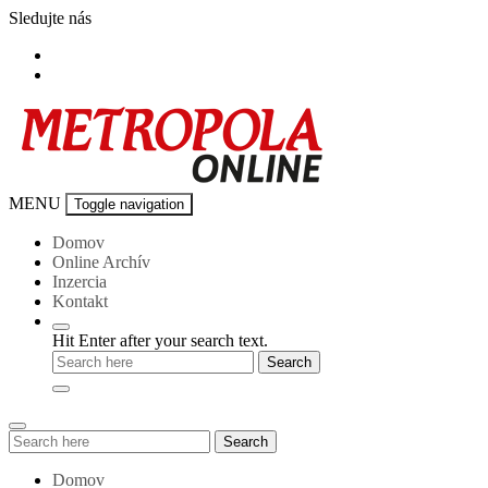
Skip
Sledujte nás
to
content
Metropola-
MENU
Toggle navigation
online
Domov
Online Archív
Inzercia
Kontakt
Hit Enter after your search text.
Search
Search
for:
Domov