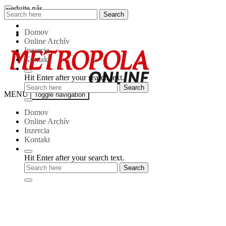
Skip
Sledujte nás
Search
Search
to
for:
content
Domov
Online Archív
Inzercia
Kontakt
Hit Enter after your search text.
Metropola-
MENU
Toggle navigation
online
Domov
Online Archív
Inzercia
Kontakt
Hit Enter after your search text.