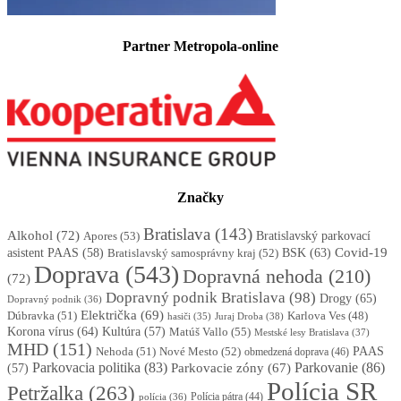
Partner Metropola-online
Značky
Bratislava
(143)
Alkohol
(72)
Apores
(53)
Bratislavský parkovací
BSK
(63)
Covid-19
asistent PAAS
(58)
Bratislavský samosprávny kraj
(52)
Doprava
(543)
Dopravná nehoda
(210)
(72)
Dopravný podnik Bratislava
(98)
Drogy
(65)
Dopravný podnik
(36)
Električka
(69)
Dúbravka
(51)
Karlova Ves
(48)
Juraj Droba
(38)
hasiči
(35)
Korona vírus
(64)
Kultúra
(57)
Matúš Vallo
(55)
Mestské lesy Bratislava
(37)
MHD
(151)
Nehoda
(51)
Nové Mesto
(52)
PAAS
obmedzená doprava
(46)
Parkovacia politika
(83)
Parkovanie
(86)
Parkovacie zóny
(67)
(57)
Polícia SR
Petržalka
(263)
Polícia pátra
(44)
polícia
(36)