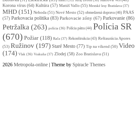
Karlova Ves
(48)
Juraj Droba
(38)
hasiči
(35)
Korona vírus
(64)
Kultúra
(57)
Matúš Vallo
(55)
Mestské lesy Bratislava
(37)
MHD
(151)
Nehoda
(51)
Nové Mesto
(52)
PAAS
obmedzená doprava
(46)
Parkovacia politika
(83)
Parkovanie
(86)
Parkovacie zóny
(67)
(57)
Polícia SR
Petržalka
(263)
Polícia pátra
(44)
polícia
(36)
(670)
Požiar
(118)
Reštaurácia Apores
Rekonštrukcia
(43)
Rača
(37)
Ružinov
(197)
Video
Staré Mesto
(77)
(53)
Tip na víkend
(50)
(174)
Zlodej
(58)
Zoo Bratislava
(51)
Vlak
(36)
Vrakuňa
(37)
2026
Metropola-online
| Theme by
Spiracle Themes