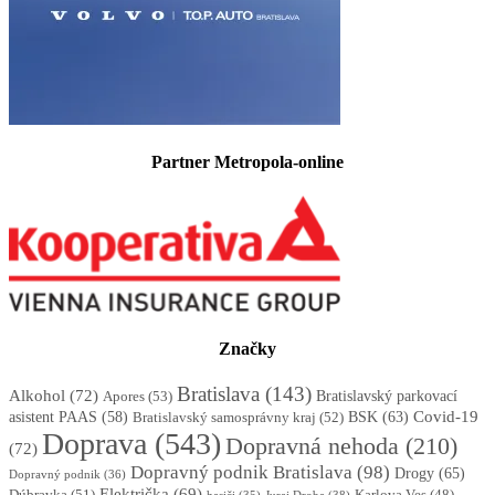
Partner Metropola-online
Značky
Bratislava
(143)
Alkohol
(72)
Apores
(53)
Bratislavský parkovací
BSK
(63)
Covid-19
asistent PAAS
(58)
Bratislavský samosprávny kraj
(52)
Doprava
(543)
Dopravná nehoda
(210)
(72)
Dopravný podnik Bratislava
(98)
Drogy
(65)
Dopravný podnik
(36)
Električka
(69)
Dúbravka
(51)