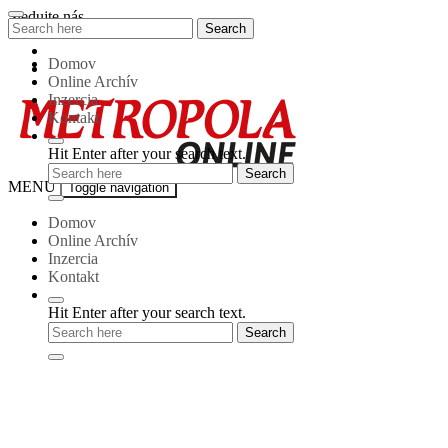
Skip
Sledujte nás
Search
Search
to
for:
content
Domov
Online Archív
Inzercia
Kontakt
Hit Enter after your search text.
Metropola-
MENU
Toggle navigation
online
Domov
Online Archív
Inzercia
Kontakt
Hit Enter after your search text.