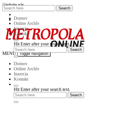
Skip
Sledujte nás
Search
Search
to
for:
content
Domov
Online Archív
Inzercia
Kontakt
Hit Enter after your search text.
Metropola-
MENU
Toggle navigation
online
Domov
Online Archív
Inzercia
Kontakt
Hit Enter after your search text.