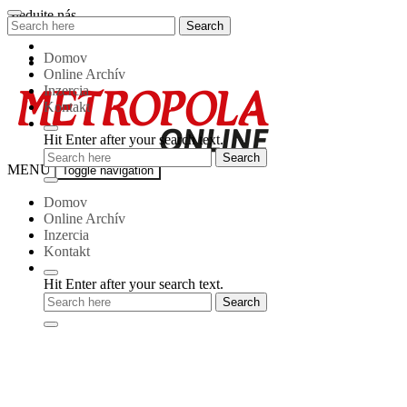
Skip
Sledujte nás
Search
Search
to
for:
content
Domov
Online Archív
Inzercia
Kontakt
Hit Enter after your search text.
Metropola-
MENU
Toggle navigation
online
Domov
Online Archív
Inzercia
Kontakt
Hit Enter after your search text.