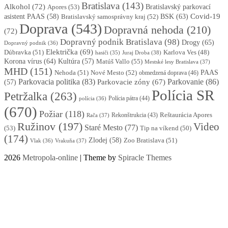
Bratislava
(143)
Alkohol
(72)
Apores
(53)
Bratislavský parkovací
BSK
(63)
Covid-19
asistent PAAS
(58)
Bratislavský samosprávny kraj
(52)
Doprava
(543)
Dopravná nehoda
(210)
(72)
Dopravný podnik Bratislava
(98)
Drogy
(65)
Dopravný podnik
(36)
Električka
(69)
Dúbravka
(51)
Karlova Ves
(48)
Juraj Droba
(38)
hasiči
(35)
Korona vírus
(64)
Kultúra
(57)
Matúš Vallo
(55)
Mestské lesy Bratislava
(37)
MHD
(151)
Nehoda
(51)
Nové Mesto
(52)
PAAS
obmedzená doprava
(46)
Parkovacia politika
(83)
Parkovanie
(86)
Parkovacie zóny
(67)
(57)
Polícia SR
Petržalka
(263)
Polícia pátra
(44)
polícia
(36)
(670)
Požiar
(118)
Reštaurácia Apores
Rekonštrukcia
(43)
Rača
(37)
Ružinov
(197)
Video
Staré Mesto
(77)
(53)
Tip na víkend
(50)
(174)
Zlodej
(58)
Zoo Bratislava
(51)
Vlak
(36)
Vrakuňa
(37)
2026
Metropola-online
| Theme by
Spiracle Themes