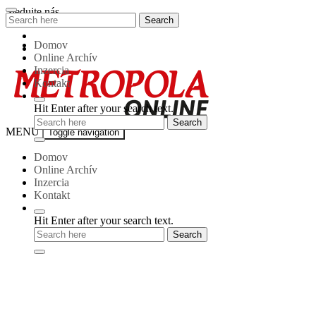
Skip
Sledujte nás
Search
Search
to
for:
content
Domov
Online Archív
Inzercia
Kontakt
Hit Enter after your search text.
Metropola-
MENU
Toggle navigation
online
Domov
Online Archív
Inzercia
Kontakt
Hit Enter after your search text.