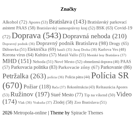
Značky
Bratislava
(143)
Alkohol
(72)
Apores
(53)
Bratislavský parkovací
BSK
(63)
Covid-19
asistent PAAS
(58)
Bratislavský samosprávny kraj
(52)
Doprava
(543)
Dopravná nehoda
(210)
(72)
Dopravný podnik Bratislava
(98)
Drogy
(65)
Dopravný podnik
(36)
Električka
(69)
Dúbravka
(51)
Karlova Ves
(48)
Juraj Droba
(38)
hasiči
(35)
Korona vírus
(64)
Kultúra
(57)
Matúš Vallo
(55)
Mestské lesy Bratislava
(37)
MHD
(151)
Nehoda
(51)
Nové Mesto
(52)
PAAS
obmedzená doprava
(46)
Parkovacia politika
(83)
Parkovanie
(86)
Parkovacie zóny
(67)
(57)
Polícia SR
Petržalka
(263)
Polícia pátra
(44)
polícia
(36)
(670)
Požiar
(118)
Reštaurácia Apores
Rekonštrukcia
(43)
Rača
(37)
Ružinov
(197)
Video
Staré Mesto
(77)
(53)
Tip na víkend
(50)
(174)
Zlodej
(58)
Zoo Bratislava
(51)
Vlak
(36)
Vrakuňa
(37)
2026
Metropola-online
| Theme by
Spiracle Themes