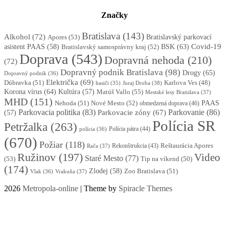
Značky
Bratislava
(143)
Alkohol
(72)
Apores
(53)
Bratislavský parkovací
BSK
(63)
Covid-19
asistent PAAS
(58)
Bratislavský samosprávny kraj
(52)
Doprava
(543)
Dopravná nehoda
(210)
(72)
Dopravný podnik Bratislava
(98)
Drogy
(65)
Dopravný podnik
(36)
Električka
(69)
Dúbravka
(51)
Karlova Ves
(48)
Juraj Droba
(38)
hasiči
(35)
Korona vírus
(64)
Kultúra
(57)
Matúš Vallo
(55)
Mestské lesy Bratislava
(37)
MHD
(151)
Nehoda
(51)
Nové Mesto
(52)
PAAS
obmedzená doprava
(46)
Parkovacia politika
(83)
Parkovanie
(86)
Parkovacie zóny
(67)
(57)
Polícia SR
Petržalka
(263)
Polícia pátra
(44)
polícia
(36)
(670)
Požiar
(118)
Reštaurácia Apores
Rekonštrukcia
(43)
Rača
(37)
Ružinov
(197)
Video
Staré Mesto
(77)
(53)
Tip na víkend
(50)
(174)
Zlodej
(58)
Zoo Bratislava
(51)
Vlak
(36)
Vrakuňa
(37)
2026
Metropola-online
| Theme by
Spiracle Themes