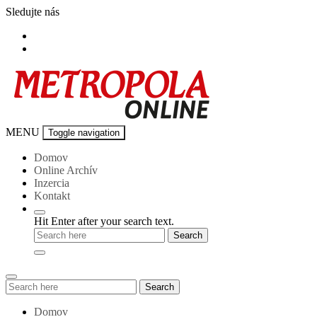
Skip
Sledujte nás
to
content
Metropola-
MENU
Toggle navigation
online
Domov
Online Archív
Inzercia
Kontakt
Hit Enter after your search text.
Search
Search
for:
Domov