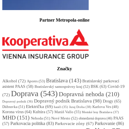
Partner Metropola-online
Značky
Bratislava
(143)
Alkohol
(72)
Apores
(53)
Bratislavský parkovací
BSK
(63)
Covid-19
asistent PAAS
(58)
Bratislavský samosprávny kraj
(52)
Doprava
(543)
Dopravná nehoda
(210)
(72)
Dopravný podnik Bratislava
(98)
Drogy
(65)
Dopravný podnik
(36)
Električka
(69)
Dúbravka
(51)
Karlova Ves
(48)
Juraj Droba
(38)
hasiči
(35)
Korona vírus
(64)
Kultúra
(57)
Matúš Vallo
(55)
Mestské lesy Bratislava
(37)
MHD
(151)
Nehoda
(51)
Nové Mesto
(52)
PAAS
obmedzená doprava
(46)
Parkovacia politika
(83)
Parkovanie
(86)
Parkovacie zóny
(67)
(57)