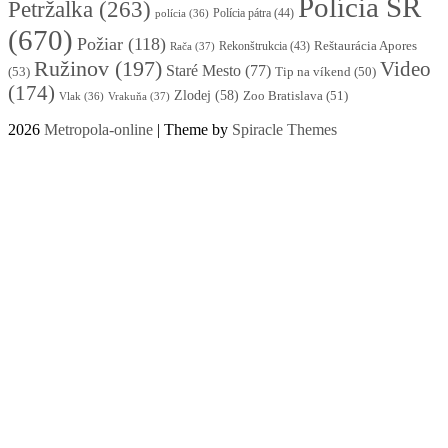
Polícia SR
Petržalka
(263)
Polícia pátra
(44)
polícia
(36)
(670)
Požiar
(118)
Reštaurácia Apores
Rekonštrukcia
(43)
Rača
(37)
Ružinov
(197)
Video
Staré Mesto
(77)
(53)
Tip na víkend
(50)
(174)
Zlodej
(58)
Zoo Bratislava
(51)
Vlak
(36)
Vrakuňa
(37)
2026
Metropola-online
| Theme by
Spiracle Themes