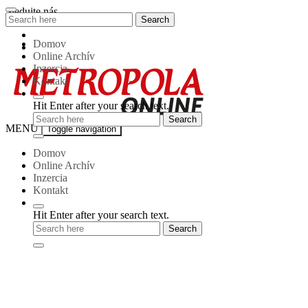
Skip
Sledujte nás
Search
Search
to
for:
content
Domov
Online Archív
Inzercia
Kontakt
Hit Enter after your search text.
Metropola-
MENU
Toggle navigation
online
Domov
Online Archív
Inzercia
Kontakt
Hit Enter after your search text.