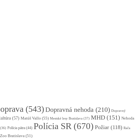
oprava
(543)
Dopravná nehoda
(210)
Dopravný
MHD
(151)
ultúra
(57)
Matúš Vallo
(55)
Nehoda
Mestské lesy Bratislava
(37)
Polícia SR
(670)
Požiar
(118)
Polícia pátra
(44)
(36)
Rača
Zoo Bratislava
(51)