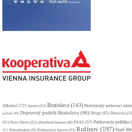
Bratislava
(143)
Alkohol
(72)
Apores
(53)
Bratislavský parkovací asis
Dopravný podnik Bratislava
(98)
Drogy
(65)
Dúbravka
(51
podnik
(36)
Parkovacia politika
(
(51)
Nové Mesto
(52)
PAAS
(57)
obmedzená doprava
(46)
Ružinov
(197)
Staré Me
Reštaurácia Apores
(53)
Rekonštrukcia
(43)
(37)