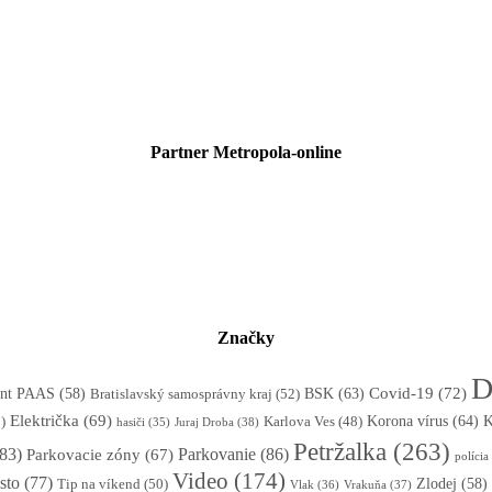
Partner Metropola-online
Značky
D
BSK
(63)
Covid-19
(72)
tent PAAS
(58)
Bratislavský samosprávny kraj
(52)
Električka
(69)
Korona vírus
(64)
)
K
Karlova Ves
(48)
Juraj Droba
(38)
hasiči
(35)
Petržalka
(263)
83)
Parkovanie
(86)
Parkovacie zóny
(67)
polícia
Video
(174)
sto
(77)
Zlodej
(58)
Tip na víkend
(50)
Vlak
(36)
Vrakuňa
(37)