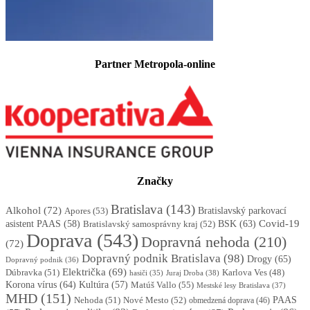
Partner Metropola-online
Značky
Bratislava
(143)
Alkohol
(72)
Apores
(53)
Bratislavský parkovací
BSK
(63)
Covid-19
asistent PAAS
(58)
Bratislavský samosprávny kraj
(52)
Doprava
(543)
Dopravná nehoda
(210)
(72)
Dopravný podnik Bratislava
(98)
Drogy
(65)
Dopravný podnik
(36)
Električka
(69)
Dúbravka
(51)
Karlova Ves
(48)
Juraj Droba
(38)
hasiči
(35)
Korona vírus
(64)
Kultúra
(57)
Matúš Vallo
(55)
Mestské lesy Bratislava
(37)
MHD
(151)
Nehoda
(51)
Nové Mesto
(52)
PAAS
obmedzená doprava
(46)