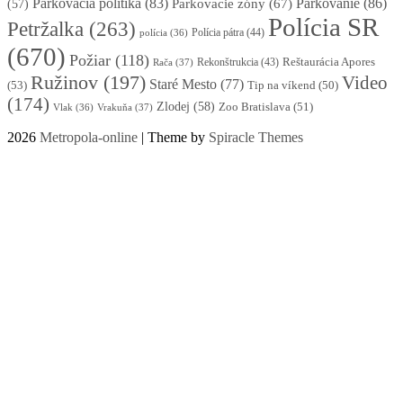
Parkovacia politika
(83)
Parkovanie
(86)
Parkovacie zóny
(67)
(57)
Polícia SR
Petržalka
(263)
Polícia pátra
(44)
polícia
(36)
(670)
Požiar
(118)
Reštaurácia Apores
Rekonštrukcia
(43)
Rača
(37)
Ružinov
(197)
Video
Staré Mesto
(77)
(53)
Tip na víkend
(50)
(174)
Zlodej
(58)
Zoo Bratislava
(51)
Vlak
(36)
Vrakuňa
(37)
2026
Metropola-online
| Theme by
Spiracle Themes