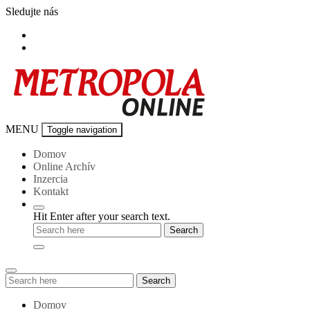
Skip
Sledujte nás
to
content
Metropola-
MENU
Toggle navigation
online
Domov
Online Archív
Inzercia
Kontakt
Hit Enter after your search text.
Search
Search
for:
Domov