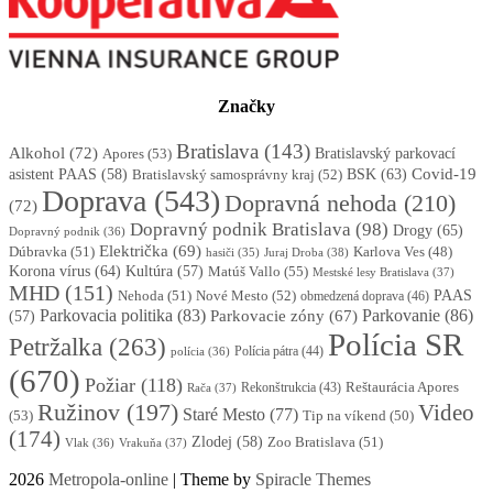
Značky
Bratislava
(143)
Alkohol
(72)
Apores
(53)
Bratislavský parkovací
BSK
(63)
Covid-19
asistent PAAS
(58)
Bratislavský samosprávny kraj
(52)
Doprava
(543)
Dopravná nehoda
(210)
(72)
Dopravný podnik Bratislava
(98)
Drogy
(65)
Dopravný podnik
(36)
Električka
(69)
Dúbravka
(51)
Karlova Ves
(48)
Juraj Droba
(38)
hasiči
(35)
Korona vírus
(64)
Kultúra
(57)
Matúš Vallo
(55)
Mestské lesy Bratislava
(37)
MHD
(151)
Nehoda
(51)
Nové Mesto
(52)
PAAS
obmedzená doprava
(46)
Parkovacia politika
(83)
Parkovanie
(86)
Parkovacie zóny
(67)
(57)
Polícia SR
Petržalka
(263)
Polícia pátra
(44)
polícia
(36)
(670)
Požiar
(118)
Reštaurácia Apores
Rekonštrukcia
(43)
Rača
(37)
Ružinov
(197)
Video
Staré Mesto
(77)
(53)
Tip na víkend
(50)
(174)
Zlodej
(58)
Zoo Bratislava
(51)
Vlak
(36)
Vrakuňa
(37)
2026
Metropola-online
| Theme by
Spiracle Themes