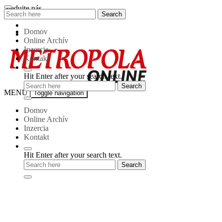
Skip
Sledujte nás
Search
Search
to
for:
content
Domov
Online Archív
Inzercia
Kontakt
Hit Enter after your search text.
Metropola-
MENU
Toggle navigation
online
Domov
Online Archív
Inzercia
Kontakt
Hit Enter after your search text.