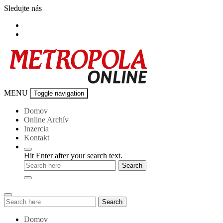
Skip
Sledujte nás
to
content
Metropola-
MENU
Toggle navigation
online
Domov
Online Archív
Inzercia
Kontakt
Hit Enter after your search text.
Search
Search
for:
Domov