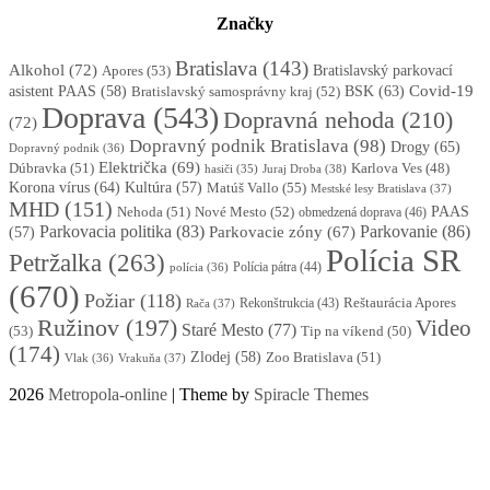
Značky
Bratislava
(143)
Alkohol
(72)
Apores
(53)
Bratislavský parkovací
BSK
(63)
Covid-19
asistent PAAS
(58)
Bratislavský samosprávny kraj
(52)
Doprava
(543)
Dopravná nehoda
(210)
(72)
Dopravný podnik Bratislava
(98)
Drogy
(65)
Dopravný podnik
(36)
Električka
(69)
Dúbravka
(51)
Karlova Ves
(48)
Juraj Droba
(38)
hasiči
(35)
Korona vírus
(64)
Kultúra
(57)
Matúš Vallo
(55)
Mestské lesy Bratislava
(37)
MHD
(151)
Nehoda
(51)
Nové Mesto
(52)
PAAS
obmedzená doprava
(46)
Parkovacia politika
(83)
Parkovanie
(86)
Parkovacie zóny
(67)
(57)
Polícia SR
Petržalka
(263)
Polícia pátra
(44)
polícia
(36)
(670)
Požiar
(118)
Reštaurácia Apores
Rekonštrukcia
(43)
Rača
(37)
Ružinov
(197)
Video
Staré Mesto
(77)
(53)
Tip na víkend
(50)
(174)
Zlodej
(58)
Zoo Bratislava
(51)
Vlak
(36)
Vrakuňa
(37)
2026
Metropola-online
| Theme by
Spiracle Themes