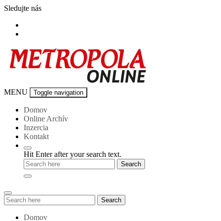
Skip
Sledujte nás
to
content
Metropola-
MENU
Toggle navigation
online
Domov
Online Archív
Inzercia
Kontakt
Hit Enter after your search text.
Search
Search
for:
Domov