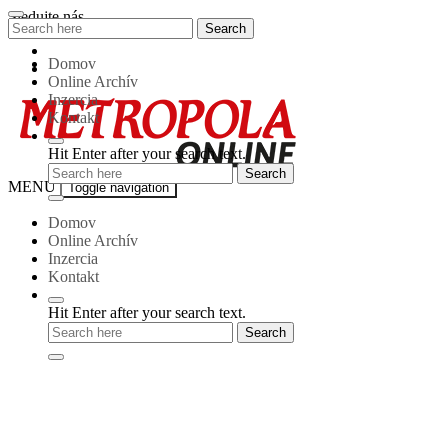
Skip
Sledujte nás
Search
Search
to
for:
content
Domov
Online Archív
Inzercia
Kontakt
Hit Enter after your search text.
Metropola-
MENU
Toggle navigation
online
Domov
Online Archív
Inzercia
Kontakt
Hit Enter after your search text.