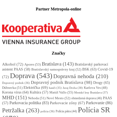
Partner Metropola-online
Značky
Bratislava
(143)
Alkohol
(72)
Apores
(53)
Bratislavský parkovací
BSK
(63)
Covid-19
asistent PAAS
(58)
Bratislavský samosprávny kraj
(52)
Doprava
(543)
Dopravná nehoda
(210)
(72)
Dopravný podnik Bratislava
(98)
Drogy
(65)
Dopravný podnik
(36)
Električka
(69)
Dúbravka
(51)
Karlova Ves
(48)
Juraj Droba
(38)
hasiči
(35)
Korona vírus
(64)
Kultúra
(57)
Matúš Vallo
(55)
Mestské lesy Bratislava
(37)
MHD
(151)
Nehoda
(51)
Nové Mesto
(52)
PAAS
obmedzená doprava
(46)
Parkovacia politika
(83)
Parkovanie
(86)
Parkovacie zóny
(67)
(57)
Polícia SR
Petržalka
(263)
Polícia pátra
(44)
polícia
(36)