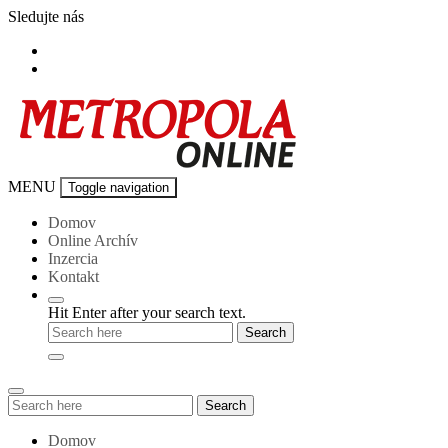
Skip
Sledujte nás
to
content
Metropola-
MENU
Toggle navigation
online
Domov
Online Archív
Inzercia
Kontakt
Hit Enter after your search text.
Search
Search
for:
Domov