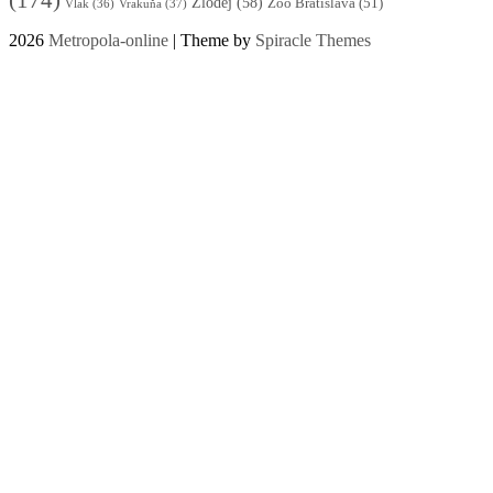
(174)
Zlodej
(58)
Zoo Bratislava
(51)
Vlak
(36)
Vrakuňa
(37)
2026
Metropola-online
| Theme by
Spiracle Themes