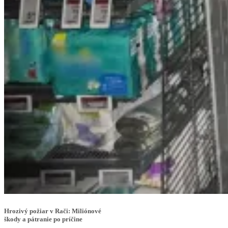
Hrozivý požiar v Rači: Miliónové
škody a pátranie po príčine