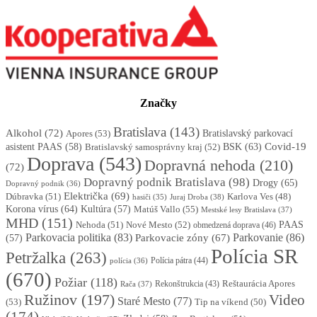
Značky
Bratislava
(143)
Alkohol
(72)
Apores
(53)
Bratislavský parkovací
BSK
(63)
Covid-19
asistent PAAS
(58)
Bratislavský samosprávny kraj
(52)
Doprava
(543)
Dopravná nehoda
(210)
(72)
Dopravný podnik Bratislava
(98)
Drogy
(65)
Dopravný podnik
(36)
Električka
(69)
Dúbravka
(51)
Karlova Ves
(48)
Juraj Droba
(38)
hasiči
(35)
Korona vírus
(64)
Kultúra
(57)
Matúš Vallo
(55)
Mestské lesy Bratislava
(37)
MHD
(151)
Nehoda
(51)
Nové Mesto
(52)
PAAS
obmedzená doprava
(46)
Parkovacia politika
(83)
Parkovanie
(86)
Parkovacie zóny
(67)
(57)
Polícia SR
Petržalka
(263)
Polícia pátra
(44)
polícia
(36)
(670)
Požiar
(118)
Reštaurácia Apores
Rekonštrukcia
(43)
Rača
(37)
Ružinov
(197)
Video
Staré Mesto
(77)
(53)
Tip na víkend
(50)