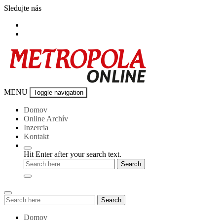
Skip
Sledujte nás
to
content
Metropola-
MENU
Toggle navigation
online
Domov
Online Archív
Inzercia
Kontakt
Hit Enter after your search text.
Search
Search
for:
Domov