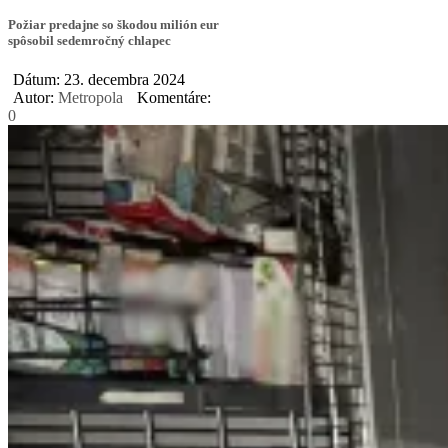
Požiar predajne so škodou milión eur
spôsobil sedemročný chlapec
Dátum: 23. decembra 2024
Autor:
Metropola
Komentáre:
0