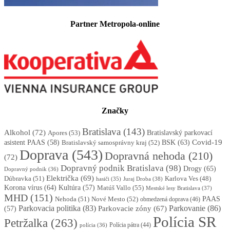
Partner Metropola-online
Značky
Bratislava
(143)
Alkohol
(72)
Apores
(53)
Bratislavský parkovací
BSK
(63)
Covid-19
asistent PAAS
(58)
Bratislavský samosprávny kraj
(52)
Doprava
(543)
Dopravná nehoda
(210)
(72)
Dopravný podnik Bratislava
(98)
Drogy
(65)
Dopravný podnik
(36)
Električka
(69)
Dúbravka
(51)
Karlova Ves
(48)
Juraj Droba
(38)
hasiči
(35)
Korona vírus
(64)
Kultúra
(57)
Matúš Vallo
(55)
Mestské lesy Bratislava
(37)
MHD
(151)
Nehoda
(51)
Nové Mesto
(52)
PAAS
obmedzená doprava
(46)
Parkovacia politika
(83)
Parkovanie
(86)
Parkovacie zóny
(67)
(57)
Polícia SR
Petržalka
(263)
Polícia pátra
(44)
polícia
(36)