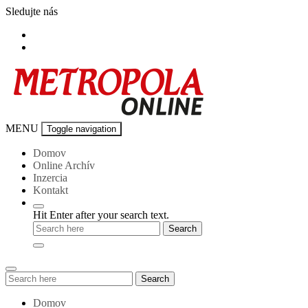
Skip
Sledujte nás
to
content
Metropola-
MENU
Toggle navigation
online
Domov
Online Archív
Inzercia
Kontakt
Hit Enter after your search text.
Search
Search
for:
Domov