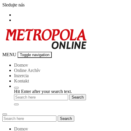
Skip
Sledujte nás
to
content
Metropola-
MENU
Toggle navigation
online
Domov
Online Archív
Inzercia
Kontakt
Hit Enter after your search text.
Search
Search
for:
Domov