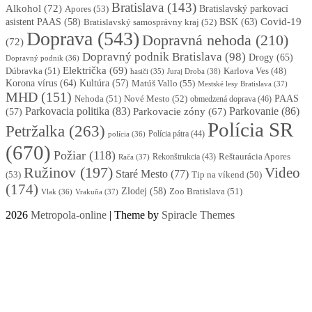
Bratislava
(143)
Alkohol
(72)
Apores
(53)
Bratislavský parkovací
BSK
(63)
Covid-19
asistent PAAS
(58)
Bratislavský samosprávny kraj
(52)
Doprava
(543)
Dopravná nehoda
(210)
(72)
Dopravný podnik Bratislava
(98)
Drogy
(65)
Dopravný podnik
(36)
Električka
(69)
Dúbravka
(51)
Karlova Ves
(48)
Juraj Droba
(38)
hasiči
(35)
Korona vírus
(64)
Kultúra
(57)
Matúš Vallo
(55)
Mestské lesy Bratislava
(37)
MHD
(151)
Nehoda
(51)
Nové Mesto
(52)
PAAS
obmedzená doprava
(46)
Parkovacia politika
(83)
Parkovanie
(86)
Parkovacie zóny
(67)
(57)
Polícia SR
Petržalka
(263)
Polícia pátra
(44)
polícia
(36)
(670)
Požiar
(118)
Reštaurácia Apores
Rekonštrukcia
(43)
Rača
(37)
Ružinov
(197)
Video
Staré Mesto
(77)
(53)
Tip na víkend
(50)
(174)
Zlodej
(58)
Zoo Bratislava
(51)
Vlak
(36)
Vrakuňa
(37)
2026
Metropola-online
| Theme by
Spiracle Themes