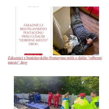
Zákazníci z bratislavského Pentagónu prišli o ďalšie “odberné
miesto” drog