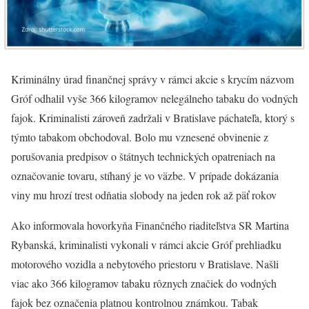
Kriminálny úrad finančnej správy v rámci akcie s krycím názvom
Gróf odhalil vyše 366 kilogramov nelegálneho tabaku do vodných
fajok. Kriminalisti zároveň zadržali v Bratislave páchateľa, ktorý s
týmto tabakom obchodoval. Bolo mu vznesené obvinenie z
porušovania predpisov o štátnych technických opatreniach na
označovanie tovaru, stíhaný je vo väzbe. V prípade dokázania
viny mu hrozí trest odňatia slobody na jeden rok až päť rokov
Ako informovala hovorkyňa Finančného riaditeľstva SR Martina
Rybanská, kriminalisti vykonali v rámci akcie Gróf prehliadku
motorového vozidla a nebytového priestoru v Bratislave. Našli
viac ako 366 kilogramov tabaku rôznych značiek do vodných
fajok bez označenia platnou kontrolnou známkou. Tabak