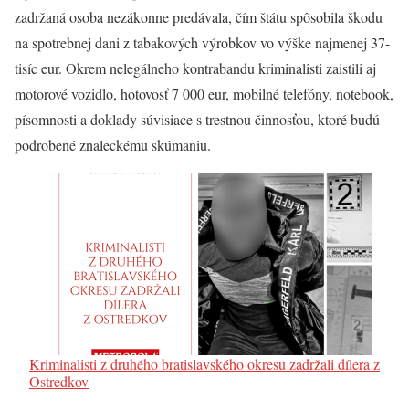
zadržaná osoba nezákonne predávala, čím štátu spôsobila škodu
na spotrebnej dani z tabakových výrobkov vo výške najmenej 37-
tisíc eur. Okrem nelegálneho kontrabandu kriminalisti zaistili aj
motorové vozidlo, hotovosť 7 000 eur, mobilné telefóny, notebook,
písomnosti a doklady súvisiace s trestnou činnosťou, ktoré budú
podrobené znaleckému skúmaniu.
Kriminalisti z druhého bratislavského okresu zadržali dílera z
Ostredkov